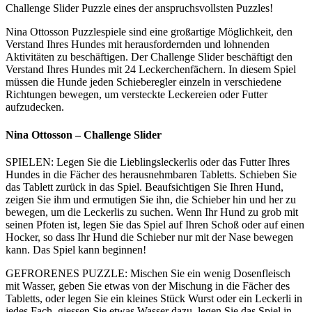
Challenge Slider Puzzle eines der anspruchsvollsten Puzzles!
Nina Ottosson Puzzlespiele sind eine großartige Möglichkeit, den
Verstand Ihres Hundes mit herausfordernden und lohnenden
Aktivitäten zu beschäftigen. Der Challenge Slider beschäftigt den
Verstand Ihres Hundes mit 24 Leckerchenfächern. In diesem Spiel
müssen die Hunde jeden Schieberegler einzeln in verschiedene
Richtungen bewegen, um versteckte Leckereien oder Futter
aufzudecken.
Nina Ottosson – Challenge Slider
SPIELEN: Legen Sie die Lieblingsleckerlis oder das Futter Ihres
Hundes in die Fächer des herausnehmbaren Tabletts. Schieben Sie
das Tablett zurück in das Spiel. Beaufsichtigen Sie Ihren Hund,
zeigen Sie ihm und ermutigen Sie ihn, die Schieber hin und her zu
bewegen, um die Leckerlis zu suchen. Wenn Ihr Hund zu grob mit
seinen Pfoten ist, legen Sie das Spiel auf Ihren Schoß oder auf einen
Hocker, so dass Ihr Hund die Schieber nur mit der Nase bewegen
kann. Das Spiel kann beginnen!
GEFRORENES PUZZLE: Mischen Sie ein wenig Dosenfleisch
mit Wasser, geben Sie etwas von der Mischung in die Fächer des
Tabletts, oder legen Sie ein kleines Stück Wurst oder ein Leckerli in
jedes Fach, giessen Sie etwas Wasser dazu, legen Sie das Spiel in