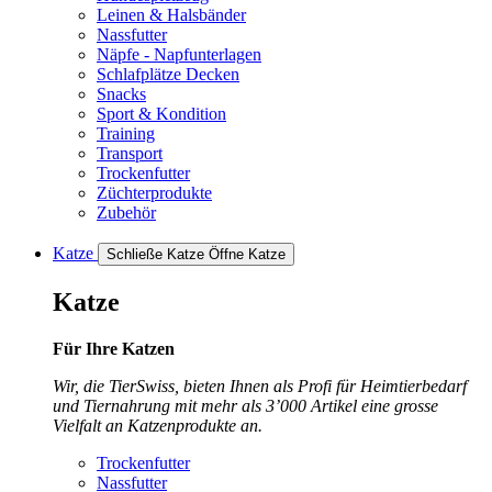
Leinen & Halsbänder
Nassfutter
Näpfe - Napfunterlagen
Schlafplätze Decken
Snacks
Sport & Kondition
Training
Transport
Trockenfutter
Züchterprodukte
Zubehör
Katze
Schließe Katze
Öffne Katze
Katze
Für Ihre Katzen
Wir, die TierSwiss, bieten Ihnen als Profi für Heimtierbedarf
und Tiernahrung mit mehr als 3’000 Artikel eine grosse
Vielfalt an Katzenprodukte an.
Trockenfutter
Nassfutter