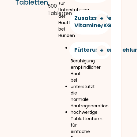
Tabletten
zur
500
Unterstützung
Tabletten
der
Zusatzstoffe
Hautfunktion
Vitamine/KG:
bei
Hunden
trägt
Fütterungsempfehlu
zur
Beruhigung
empfindlicher
Haut
bei
unterstützt
die
normale
Hautregeneration
hochwertige
Tablettenform
für
einfache