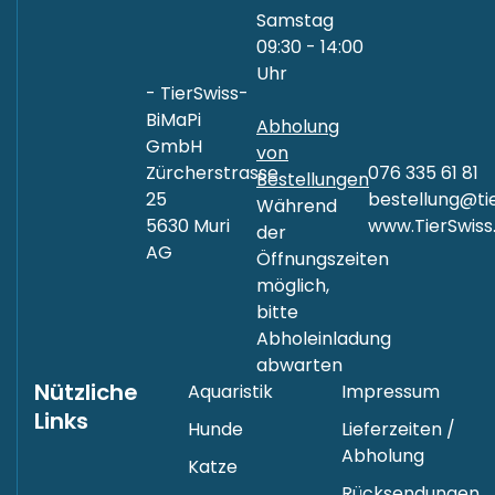
Samstag
09:30 - 14:00
Uhr
- TierSwiss-
BiMaPi
Abholung
GmbH
von
Zürcherstrasse
076 335 61 81
Bestellungen
25
bestellung@tie
Während
5630 Muri
www.TierSwiss
der
AG
Öffnungszeiten
möglich,
bitte
Abholeinladung
abwarten
Nützliche
Aquaristik
Impressum
Links
Hunde
Lieferzeiten /
Abholung
Katze