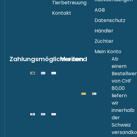
Rücksendungen
Tierbetreuung
AGB
Kontakt
Datenschutz
Händler
Züchter
Mein Konto
Zahlungsmöglichkeiten
Versand
Ab
einem
Bestellwer
von CHF
80,00
liefern
wir
innerhalb
der
Schweiz
versandkos