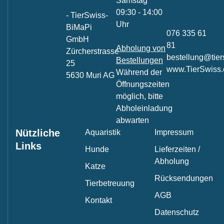
Samstag
09:30 - 14:00
- TierSwiss-
Uhr
BiMaPi
076 335 61
GmbH
81
Abholung von
Zürcherstrasse
bestellung@tier
Bestellungen
25
www.TierSwiss.
Während der
5630 Muri AG
Öffnungszeiten
möglich, bitte
Abholeinladung
abwarten
Nützliche
Aquaristik
Impressum
Links
Hunde
Lieferzeiten /
Abholung
Katze
Rücksendungen
Tierbetreuung
AGB
Kontakt
Datenschutz