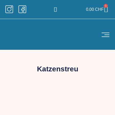
0
0.00
CHF
Katzenstreu