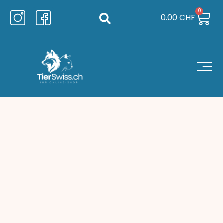
0
0.00
CHF