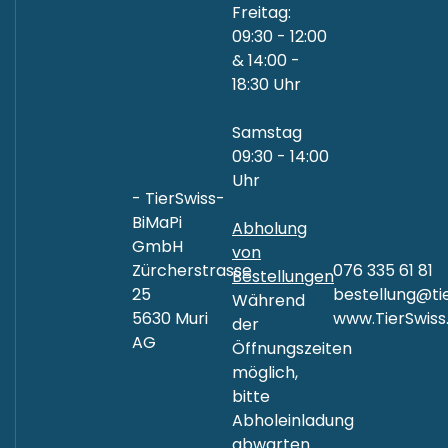
Freitag:
09:30 - 12:00
& 14:00 -
18:30 Uhr
Samstag
09:30 - 14:00
Uhr
- TierSwiss-
BiMaPi
Abholung
GmbH
von
Zürcherstrasse
076 335 61 81
Bestellungen
25
bestellung@tie
Während
5630 Muri
www.TierSwiss
der
AG
Öffnungszeiten
möglich,
bitte
Abholeinladung
abwarten