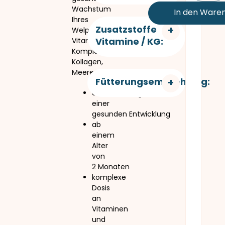
Wachstum
In den Ware
Ihres
Zusatzstoffe
Welpen.
Vitamine / KG:
Vitamin-
Komplex,
Kollagen,
Meeresalgen!
Fütterungsempfehlung:
Unterstützung
einer
gesunden Entwicklung
ab
einem
Alter
von
2 Monaten
komplexe
Dosis
an
Vitaminen
und