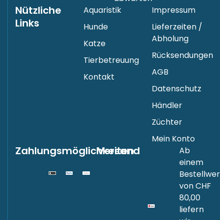
Nützliche
Aquaristik
Impressum
Links
Hunde
Lieferzeiten /
Abholung
Katze
Rücksendungen
Tierbetreuung
AGB
Kontakt
Datenschutz
Händler
Züchter
Mein Konto
Zahlungsmöglichkeiten
Versand
Ab
einem
Bestellwer
von CHF
80,00
liefern