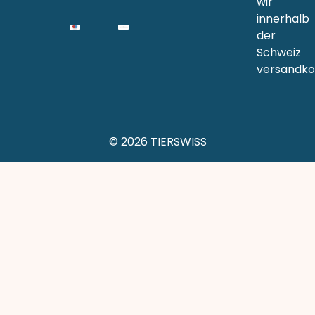
wir
innerhalb
der
Schweiz
versandkos
© 2026 TIERSWISS