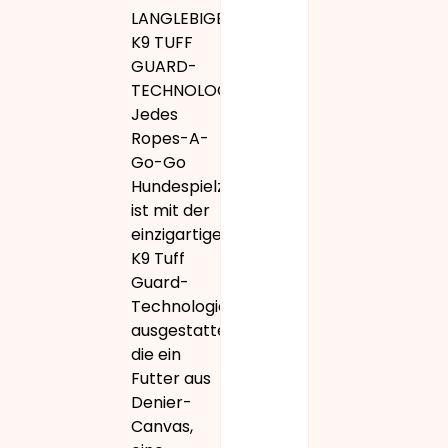
LANGLEBIGE
K9 TUFF
GUARD-
TECHNOLOGIE:
Jedes
Ropes-A-
Go-Go
Hundespielzeug
ist mit der
einzigartigen
K9 Tuff
Guard-
Technologie
ausgestattet,
die ein
Futter aus
Denier-
Canvas,