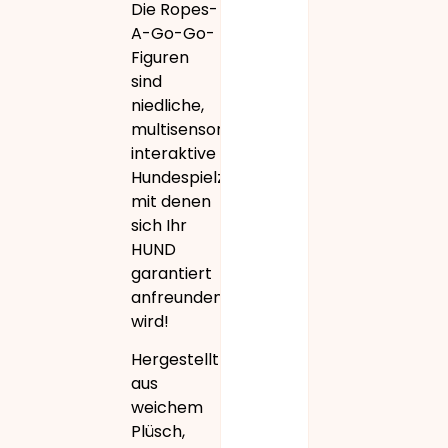
Die Ropes-
A-Go-Go-
Figuren
sind
niedliche,
multisensorische,
interaktive
Hundespielzeuge,
mit denen
sich Ihr
HUND
garantiert
anfreunden
wird!
Hergestellt
aus
weichem
Plüsch,