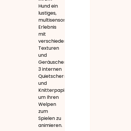
Hund ein
lustiges,
multisensorisches
Erlebnis
mit
verschiedenen
Texturen
und
Geräuschen.Mit
3 internen
Quietschern
und
Knitterpapier,
um Ihren
Welpen
zum
Spielen zu
animieren.