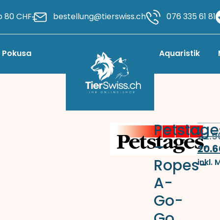
b 80 CHF
bestellung@tierswiss.ch
076 335 61 81
Pokusa
Aquaristik
Petstage
22.
–
20.
Ropes-
inkl. 
A-
Go-
Go