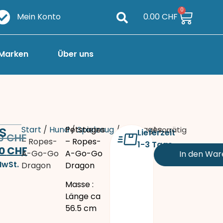
0
Mein Konto
0.00
CHF
Marken
Über uns
s
Start
/
Hund
Petstages
/
Spielzeug
/ Petstages
1 vorrätig
Lieferzeit
90
CHF
– Ropes-
– Ropes-
1-3 Tage
60
CHF
A-Go-Go
A-Go-Go
In den Wa
MwSt.
Dragon
Dragon
Masse :
Länge ca
56.5 cm