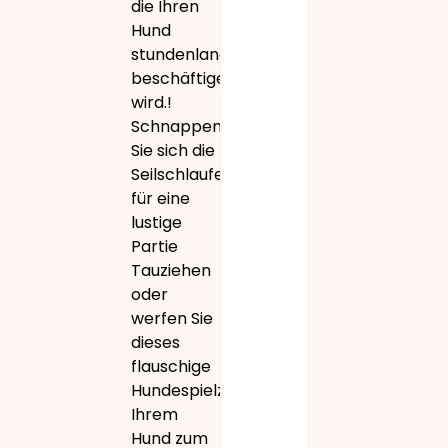
die Ihren
Hund
stundenlang
beschäftigen
wird.!
Schnappen
Sie sich die
Seilschlaufen
für eine
lustige
Partie
Tauziehen
oder
werfen Sie
dieses
flauschige
Hundespielzeug
Ihrem
Hund zum