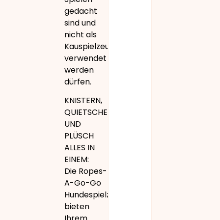
gedacht
sind und
nicht als
Kauspielzeug
verwendet
werden
dürfen.
KNISTERN,
QUIETSCHEN
UND
PLÜSCH
ALLES IN
EINEM:
Die Ropes-
A-Go-Go
Hundespielzeuge
bieten
Ihrem