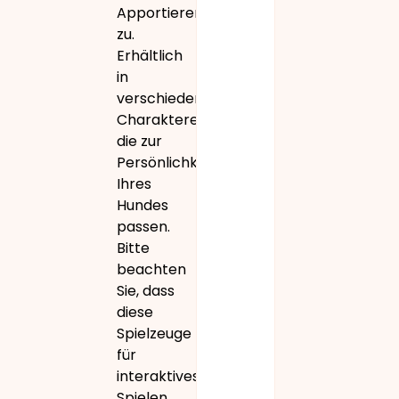
Apportieren
zu.
Erhältlich
in
verschiedenen
Charakteren,
die zur
Persönlichkeit
Ihres
Hundes
passen.
Bitte
beachten
Sie, dass
diese
Spielzeuge
für
interaktives
Spielen