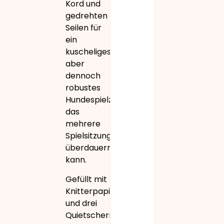
Kord und
gedrehten
Seilen für
ein
kuscheliges,
aber
dennoch
robustes
Hundespielzeug,
das
mehrere
Spielsitzungen
überdauern
kann.
Gefüllt mit
Knitterpapier
und drei
Quietschern,