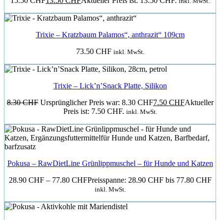
15.50 CHF
13.50
CHF
Aktueller Preis ist: 13.50 CHF.
inkl. MwSt.
Trixie – Kratzbaum Palamos“, anthrazit“ 109cm
73.50
CHF
inkl. MwSt.
Trixie – Lick’n’Snack Platte, Silikon
8.30
CHF
Ursprünglicher Preis war: 8.30 CHF
7.50
CHF
Aktueller
Preis ist: 7.50 CHF.
inkl. MwSt.
Pokusa – RawDietLine Grünlippmuschel – für Hunde und Katzen
28.90
CHF
–
77.80
CHF
Preisspanne: 28.90 CHF bis 77.80 CHF
inkl. MwSt.