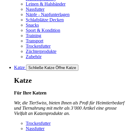
Leinen & Halsbänder
Nassfutter
Näpfe - Napfunterlagen
Schlafplätze Decken
Snacks
Sport & Kondition
Training
Transport
Trockenfutter
Züchterprodukte
Zubehör
Katze
Schließe Katze
Öffne Katze
Katze
Für Ihre Katzen
Wir, die TierSwiss, bieten Ihnen als Profi für Heimtierbedarf
und Tiernahrung mit mehr als 3’000 Artikel eine grosse
Vielfalt an Katzenprodukte an.
Trockenfutter
Nassfutter