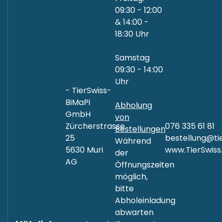
09:30 - 12:00
& 14:00 -
18:30 Uhr
Samstag
09:30 - 14:00
Uhr
- TierSwiss-
BiMaPi
Abholung
GmbH
von
Zürcherstrasse
076 335 61 81
Bestellungen
25
bestellung@tie
Während
5630 Muri
www.TierSwiss
der
AG
Öffnungszeiten
möglich,
bitte
Abholeinladung
abwarten