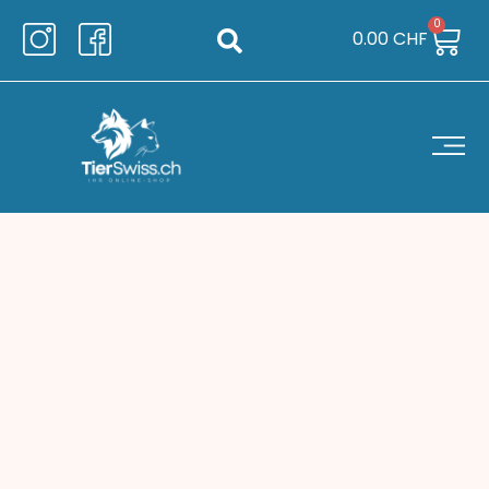
0
0.00
CHF