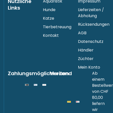
Nützliche
Aquaristik
Impressum
Links
Hunde
Lieferzeiten /
Abholung
Katze
Rücksendungen
Tierbetreuung
AGB
Kontakt
Datenschutz
Händler
Züchter
Mein Konto
Zahlungsmöglichkeiten
Versand
Ab
einem
Bestellwer
von CHF
80,00
liefern
wir