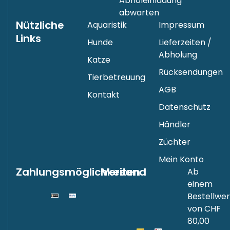
Abholeinladung
abwarten
Nützliche
Aquaristik
Impressum
Links
Hunde
Lieferzeiten /
Abholung
Katze
Rücksendungen
Tierbetreuung
AGB
Kontakt
Datenschutz
Händler
Züchter
Mein Konto
Zahlungsmöglichkeiten
Versand
Ab
einem
Bestellwer
von CHF
80,00