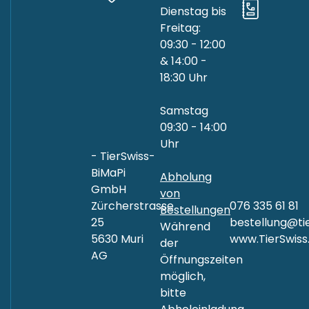
Dienstag bis
Freitag:
09:30 - 12:00
& 14:00 -
18:30 Uhr
Samstag
09:30 - 14:00
Uhr
- TierSwiss-
BiMaPi
Abholung
GmbH
von
Zürcherstrasse
076 335 61 81
Bestellungen
25
bestellung@tie
Während
5630 Muri
www.TierSwiss
der
AG
Öffnungszeiten
möglich,
bitte