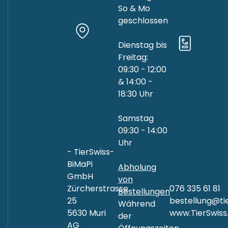
So & Mo
geschlossen
Dienstag bis
Freitag:
09:30 - 12:00
& 14:00 -
18:30 Uhr
Samstag
09:30 - 14:00
Uhr
- TierSwiss-
BiMaPi
Abholung
GmbH
von
Zürcherstrasse
076 335 61 81
Bestellungen
25
bestellung@tie
Während
5630 Muri
www.TierSwiss
der
AG