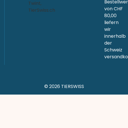
Bestellwer
von CHF
80,00
liefern
wir
innerhalb
der
Schweiz
versandkos
© 2026 TIERSWISS