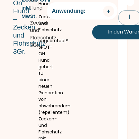
On
On
Hund
inkl.
Hund
Hund
–
Anwendung:
–
MwSt.
Zecken
–
Zecken
und
Zecken
und
Flohschutz
In den Ware
und
Flohschutz
bogaprotect®
Flohschutz
3Gr.
SPOT-
3Gr.
ON
Hund
gehört
zu
einer
neuen
Generation
von
abwehrendem
(repellentem)
Zecken-
und
Flohschutz
mit