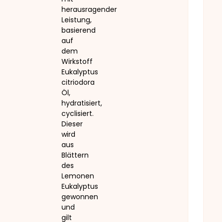
herausragender
Leistung,
basierend
auf
dem
Wirkstoff
Eukalyptus
citriodora
Öl,
hydratisiert,
cyclisiert.
Dieser
wird
aus
Blättern
des
Lemonen
Eukalyptus
gewonnen
und
gilt