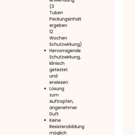
Anwendung
(3
Tuben
Packungsinhalt
ergeben
12
Wochen
Schutzwirkung)
Hervorragende
Schutzwirkung,
klinisch
getestet
und
erwiesen
Lösung
zum
Auftropfen,
angenehmer
Duft
Keine
Resistenzbildung
möglich