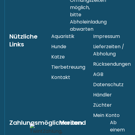
Öffnungszeiten
möglich,
bitte
Abholeinladung
abwarten
Nützliche
Aquaristik
Impressum
Links
Hunde
Lieferzeiten /
Abholung
Katze
Rücksendungen
Tierbetreuung
AGB
Kontakt
Datenschutz
Händler
Züchter
Mein Konto
Zahlungsmöglichkeiten
Versand
Ab
einem