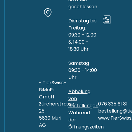
geschlossen
Dienstag bis
Freitag:
09:30 - 12:00
& 14:00 -
18:30 Uhr
Samstag
09:30 - 14:00
Uhr
- TierSwiss-
BiMaPi
Abholung
GmbH
von
Zürcherstrasse
076 335 61 81
Bestellungen
25
bestellung@tie
Während
5630 Muri
www.TierSwiss
der
AG
Öffnungszeiten