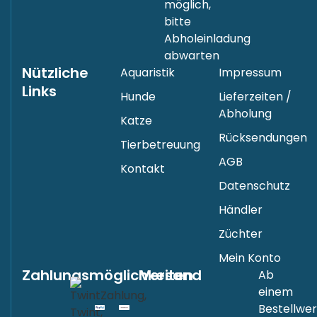
möglich,
bitte
Abholeinladung
abwarten
Nützliche
Aquaristik
Impressum
Links
Hunde
Lieferzeiten /
Abholung
Katze
Rücksendungen
Tierbetreuung
AGB
Kontakt
Datenschutz
Händler
Züchter
Mein Konto
Zahlungsmöglichkeiten
Versand
Ab
einem
Bestellwer