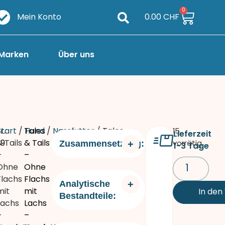
0
Mein Konto
0.00
CHF
Marken
Über uns
r.:
Start
/
Tales
Hund
/
Nassfutter
/ Tales
15
Lieferzeit
9
& Tails
& Tails
vorrätig
Zusammensetzung:
1-3 Tage
–
–
Ohne
Ohne
Flachs
Flachs
Analytische
mit
mit
In den
Bestandteile:
Lachs
Lachs
–
–