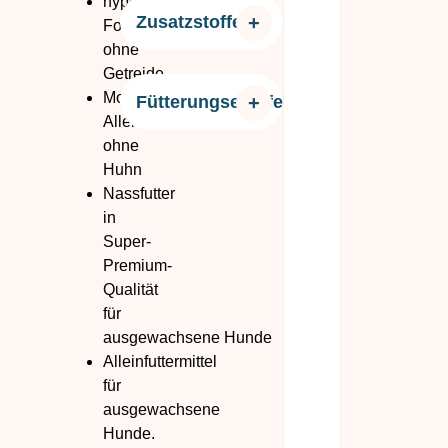
hypoallergene
Zusatzstoffe:
Formel
ohne
Getreide
Monoprotein-
Fütterungsempfehlung:
Alleinfuttermittel
ohne
Huhn
Nassfutter
in
Super-
Premium-
Qualität
für
ausgewachsene Hunde
Alleinfuttermittel
für
ausgewachsene
Hunde.