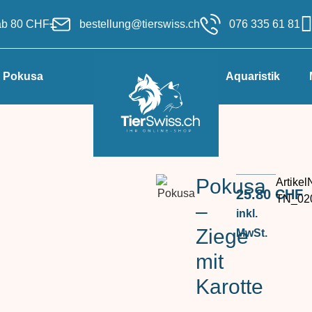
 ab 80 CHF
bestellung@tierswiss.ch
076 335 61 81
Pokusa
Aquaristik
Pokusa
ArtikelN
25.80
CHF
TN_02
–
inkl.
Ziege
MwSt.
mit
Karotte
–