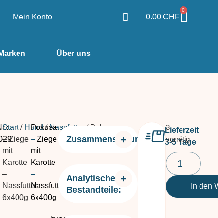
0
Mein Konto
0.00
CHF
Marken
Über uns
r.:
Start
/
Hund
Pokusa
/
Nassfutter
/ Pokusa
3
Lieferzeit
Zusammensetzung:
029
– Ziege
–
Ziege
vorrätig
3-5 Tage
mit
mit
Karotte
Karotte
–
–
Analytische
Nassfutter
Nassfutter
In den 
Bestandteile:
6x400g
6x400g