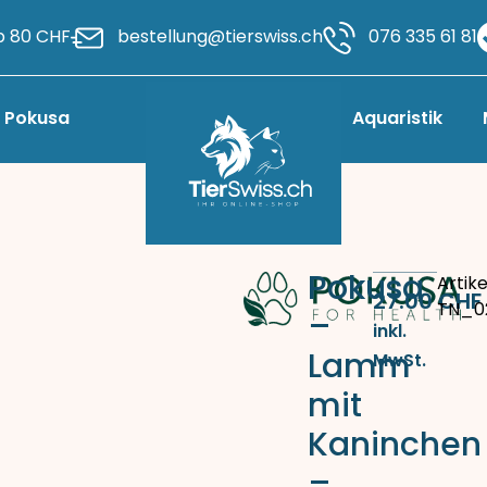
b 80 CHF
bestellung@tierswiss.ch
076 335 61 81
Pokusa
Aquaristik
Pokusa
Artike
27.00
CHF
TN_0
–
inkl.
Lamm
MwSt.
mit
Kaninchen
–