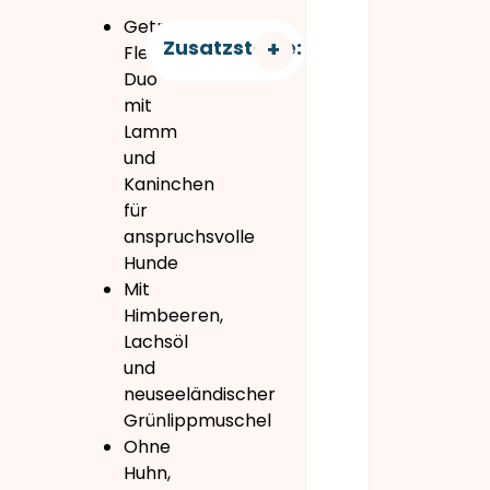
Getreidefreies
Zusatzstoffe:
Fleisch-
Duo
mit
Lamm
und
Kaninchen
für
anspruchsvolle
Hunde
Mit
Himbeeren,
Lachsöl
und
neuseeländischer
Grünlippmuschel
Ohne
Huhn,