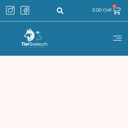
0
0.00
CHF