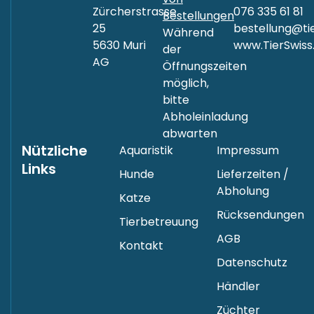
von
Zürcherstrasse
076 335 61 81
Bestellungen
25
bestellung@tie
Während
5630 Muri
www.TierSwiss
der
AG
Öffnungszeiten
möglich,
bitte
Abholeinladung
abwarten
Nützliche
Aquaristik
Impressum
Links
Hunde
Lieferzeiten /
Abholung
Katze
Rücksendungen
Tierbetreuung
AGB
Kontakt
Datenschutz
Händler
Züchter