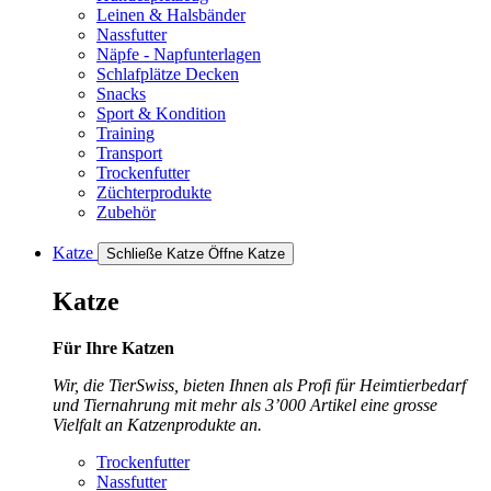
Leinen & Halsbänder
Nassfutter
Näpfe - Napfunterlagen
Schlafplätze Decken
Snacks
Sport & Kondition
Training
Transport
Trockenfutter
Züchterprodukte
Zubehör
Katze
Schließe Katze
Öffne Katze
Katze
Für Ihre Katzen
Wir, die TierSwiss, bieten Ihnen als Profi für Heimtierbedarf
und Tiernahrung mit mehr als 3’000 Artikel eine grosse
Vielfalt an Katzenprodukte an.
Trockenfutter
Nassfutter