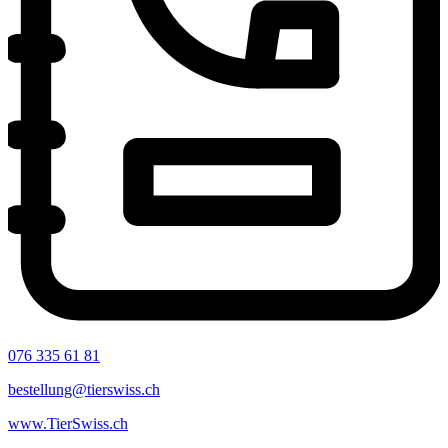
076 335 61 81
bestellung@tierswiss.ch
www.TierSwiss.ch