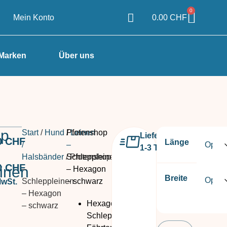
0
Mein Konto
0.00
CHF
Marken
Über uns
op
Start
/
Hund
/
Pfotenshop
Leinen
Lieferzeit
0
CHF
Länge
/
–
1-3 Tage
Halsbänder
/ Pfotenshop
Schleppleinen
0
CHF
inen
–
– Hexagon
Breite
Schleppleinen
– schwarz
MwSt.
– Hexagon
Hexagon,
– schwarz
Schleppleine,