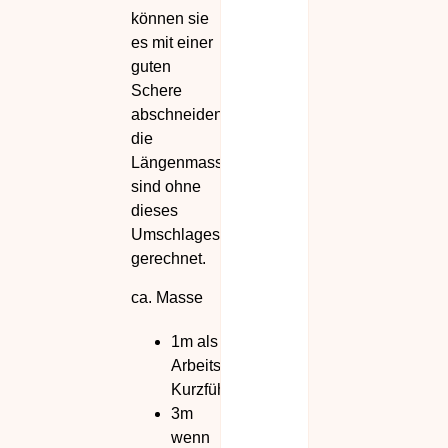
können sie
es mit einer
guten
Schere
abschneiden,
die
Längenmasse
sind ohne
dieses
Umschlages
gerechnet.
ca. Masse
1m als
Arbeitsleine,
Kurzführer
3m
wenn