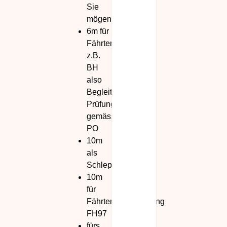
Sie
mögen
6m für
Fährtenarbeit,
z.B.
BH
also
Begleithund
Prüfung
gemäss
PO
10m
als
Schleppleine
10m
für
Fährtenhundeprüfung
FH97
fürs