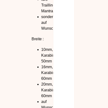
Trailling,
Mantrailing
sondermasse
auf
Wunsch
Breite :
10mm,
Karabiner
50mm
16mm,
Karabiner
60mm
20mm,
Karabiner
60mm
auf
Wunsch