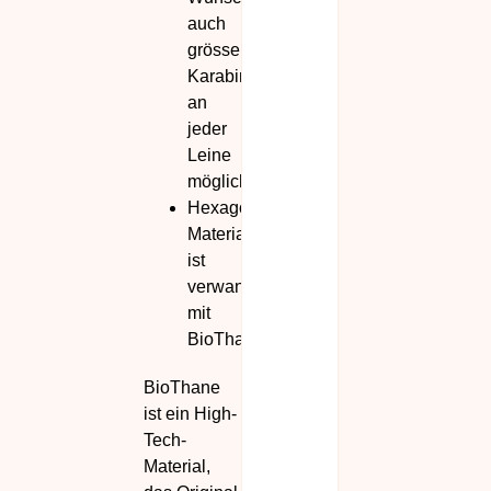
auch
grössere
Karabiner
an
jeder
Leine
möglich
Hexagon
Material
ist
verwand
mit
BioThane.
BioThane
ist ein High-
Tech-
Material,