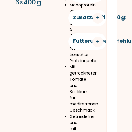
6×400 g
Monoprotein-
Rezeptur
Zusatzstoffe/100 g:
mit
96
%
Wachtel
Fütterungsempfehlu
als
feiner
tierischer
Proteinquelle
Mit
getrockneter
Tomate
und
Basilikum
für
mediterranen
Geschmack
Getreidefrei
und
mit