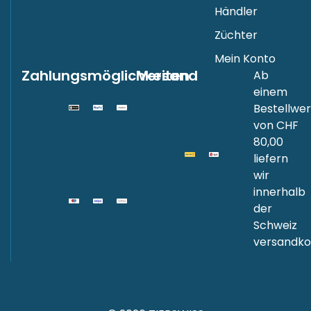
Händler
Züchter
Mein Konto
Zahlungsmöglichkeiten
Versand
Ab
einem
Bestellwer
von CHF
80,00
liefern
wir
innerhalb
der
Schweiz
versandkos