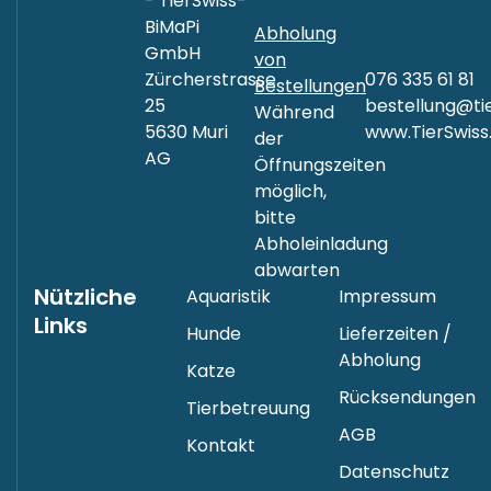
- TierSwiss-
BiMaPi
Abholung
GmbH
von
Zürcherstrasse
076 335 61 81
Bestellungen
25
bestellung@tie
Während
5630 Muri
www.TierSwiss
der
AG
Öffnungszeiten
möglich,
bitte
Abholeinladung
abwarten
Nützliche
Aquaristik
Impressum
Links
Hunde
Lieferzeiten /
Abholung
Katze
Rücksendungen
Tierbetreuung
AGB
Kontakt
Datenschutz