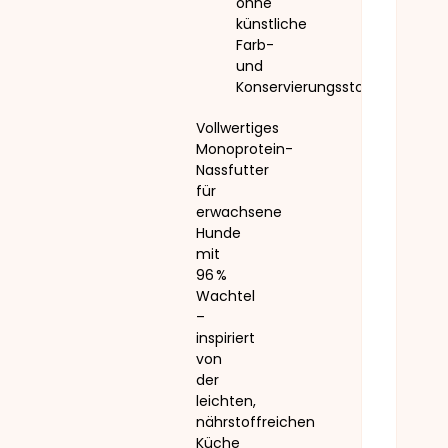
ohne
künstliche
Farb-
und
Konservierungsstoffe
Vollwertiges
Monoprotein-
Nassfutter
für
erwachsene
Hunde
mit
96 %
Wachtel
–
inspiriert
von
der
leichten,
nährstoffreichen
Küche