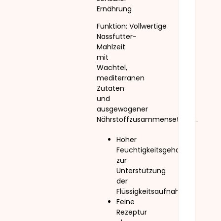
Ernährung
Funktion: Vollwertige
Nassfutter-
Mahlzeit
mit
Wachtel,
mediterranen
Zutaten
und
ausgewogener
Nährstoffzusammensetzung.
Hoher
Feuchtigkeitsgehalt
zur
Unterstützung
der
Flüssigkeitsaufnahme
Feine
Rezeptur