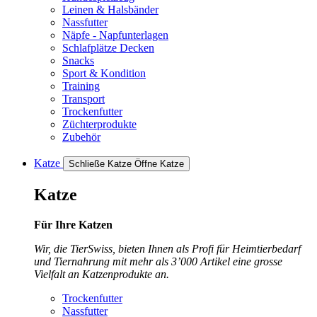
Leinen & Halsbänder
Nassfutter
Näpfe - Napfunterlagen
Schlafplätze Decken
Snacks
Sport & Kondition
Training
Transport
Trockenfutter
Züchterprodukte
Zubehör
Katze
Schließe Katze
Öffne Katze
Katze
Für Ihre Katzen
Wir, die TierSwiss, bieten Ihnen als Profi für Heimtierbedarf
und Tiernahrung mit mehr als 3’000 Artikel eine grosse
Vielfalt an Katzenprodukte an.
Trockenfutter
Nassfutter