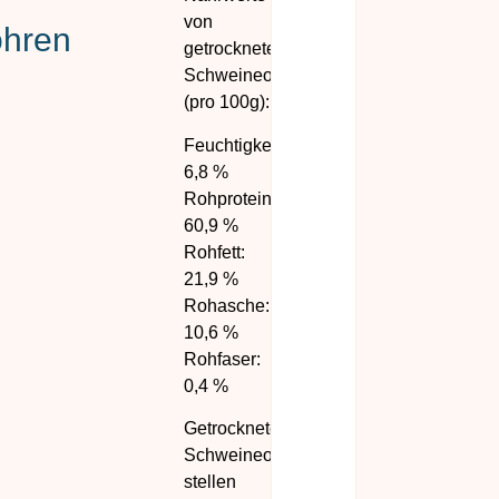
von
hren
getrockneten
Schweineohren
(pro 100g):
Feuchtigkeit:
6,8 %
Rohprotein:
60,9 %
Rohfett:
21,9 %
Rohasche:
10,6 %
Rohfaser:
0,4 %
Getrocknete
Schweineohren
stellen