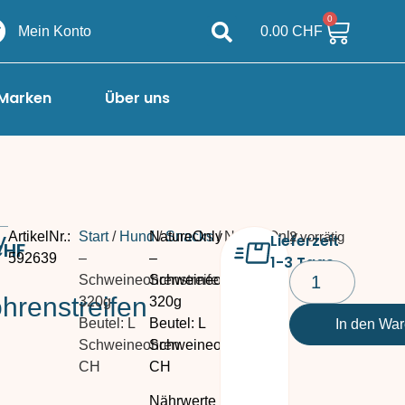
0
Mein Konto
0.00
CHF
Marken
Über uns
y
ArtikelNr.:
Start
/
Hund
NatureOnly
/
Snacks
/ NatureOnly
2 vorrätig
Lieferzeit
CHF
592639
–
–
1-3 Tage
Schweineohrenstreifen
Schweineohrenstreifen
hrenstreifen
320g
320g
Beutel: L
Beutel: L
In den Wa
Schweineohren
Schweineohren
CH
CH
Nährwerte