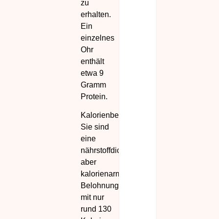
zu
erhalten.
Ein
einzelnes
Ohr
enthält
etwa 9
Gramm
Protein.
Kalorienbewusst:
Sie sind
eine
nährstoffdichte,
aber
kalorienarme
Belohnung
mit nur
rund 130