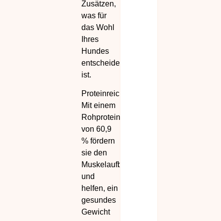
Zusätzen,
was für
das Wohl
Ihres
Hundes
entscheidend
ist.
Proteinreich:
Mit einem
Rohproteingehalt
von 60,9
% fördern
sie den
Muskelaufbau
und
helfen, ein
gesundes
Gewicht