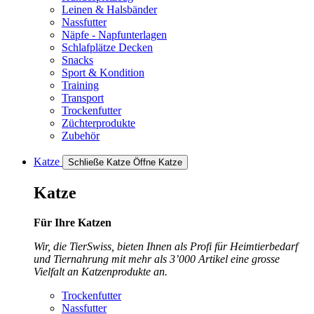
Leinen & Halsbänder
Nassfutter
Näpfe - Napfunterlagen
Schlafplätze Decken
Snacks
Sport & Kondition
Training
Transport
Trockenfutter
Züchterprodukte
Zubehör
Katze
Schließe Katze
Öffne Katze
Katze
Für Ihre Katzen
Wir, die TierSwiss, bieten Ihnen als Profi für Heimtierbedarf
und Tiernahrung mit mehr als 3’000 Artikel eine grosse
Vielfalt an Katzenprodukte an.
Trockenfutter
Nassfutter