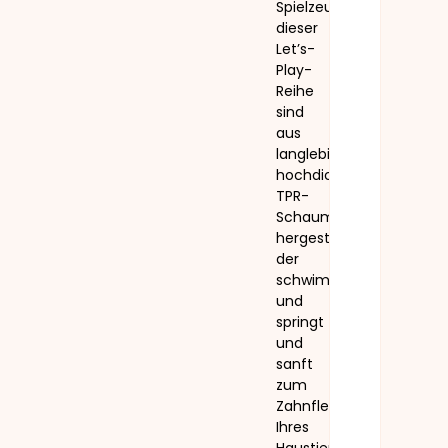
Spielzeuge
dieser
Let’s-
Play-
Reihe
sind
aus
langlebigem,
hochdichtem
TPR-
Schaumstoff
hergestellt,
der
schwimmt
und
springt
und
sanft
zum
Zahnfleisch
Ihres