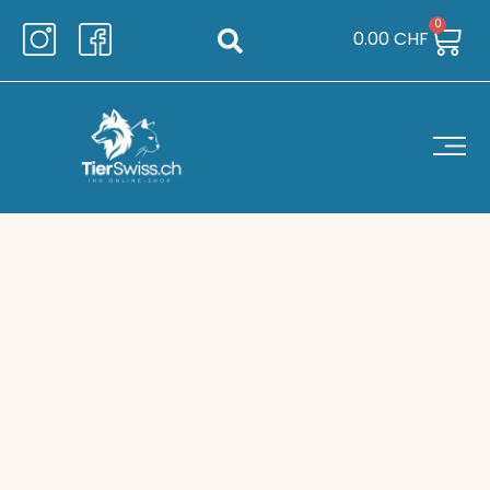
0
0.00
CHF