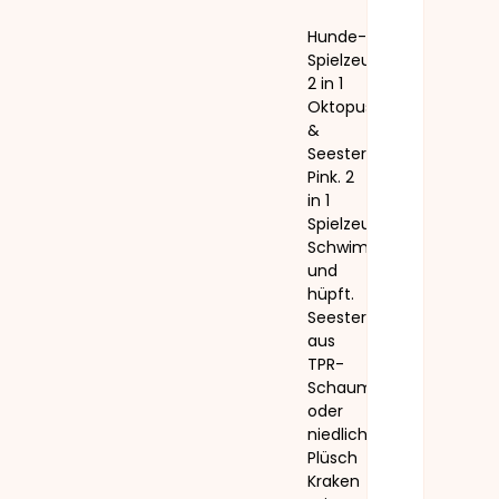
Hunde-
Spielzeug
2 in 1
Oktopus
&
Seestern
Pink. 2
in 1
Spielzeug.
Schwimmt
und
hüpft.
Seestern
aus
TPR-
Schaumstoff
oder
niedlicher
Plüsch
Kraken