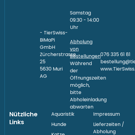
Samstag
09:30 - 14:00
Uhr
- TierSwiss-
BiMaPi
Abholung
GmbH
von
Zürcherstrasse
076 335 61 81
Bestellungen
25
bestellung@tie
Während
5630 Muri
www.TierSwiss
der
AG
Öffnungszeiten
möglich,
bitte
Abholeinladung
abwarten
Nützliche
Aquaristik
Impressum
Links
Hunde
Lieferzeiten /
Abholung