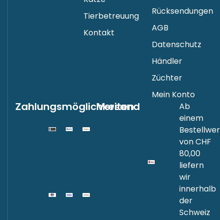
Katze
Rücksendungen
Tierbetreuung
AGB
Kontakt
Datenschutz
Händler
Züchter
Mein Konto
Zahlungsmöglichkeiten
Versand
Ab
einem
Bestellwer
von CHF
80,00
liefern
wir
innerhalb
der
Schweiz