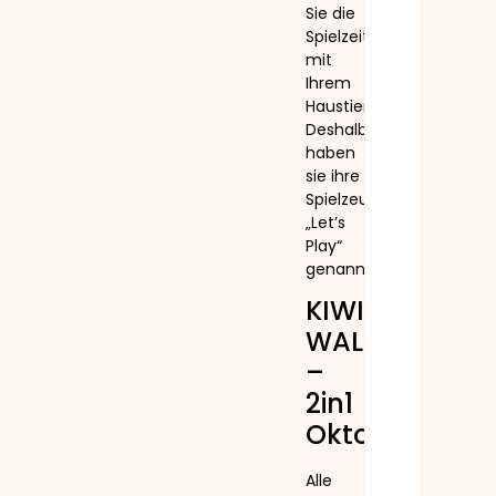
Sie die
Spielzeit
mit
Ihrem
Haustier.
Deshalb
haben
sie ihre
Spielzeugserie
„Let’s
Play“
genannt.
KIWI
WALKER
–
2in1
Oktopus
Alle