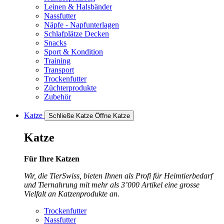
Leinen & Halsbänder
Nassfutter
Näpfe - Napfunterlagen
Schlafplätze Decken
Snacks
Sport & Kondition
Training
Transport
Trockenfutter
Züchterprodukte
Zubehör
Katze
Schließe Katze
Öffne Katze
Katze
Für Ihre Katzen
Wir, die TierSwiss, bieten Ihnen als Profi für Heimtierbedarf
und Tiernahrung mit mehr als 3’000 Artikel eine grosse
Vielfalt an Katzenprodukte an.
Trockenfutter
Nassfutter