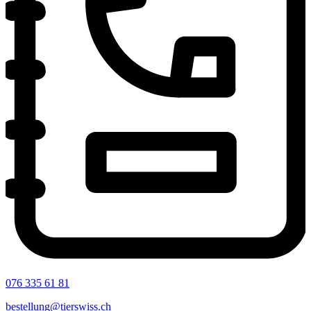
076 335 61 81
bestellung@tierswiss.ch