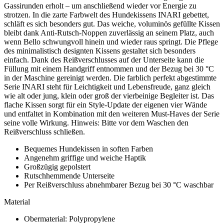
Gassirunden erholt – um anschließend wieder vor Energie zu
strotzen. In die zarte Farbwelt des Hundekissens INARI gebettet,
schläft es sich besonders gut. Das weiche, voluminös gefüllte Kissen
bleibt dank Anti-Rutsch-Noppen zuverlässig an seinem Platz, auch
wenn Bello schwungvoll hinein und wieder raus springt. Die Pflege
des minimalistisch designten Kissens gestaltet sich besonders
einfach. Dank des Reißverschlusses auf der Unterseite kann die
Füllung mit einem Handgriff entnommen und der Bezug bei 30 °C
in der Maschine gereinigt werden. Die farblich perfekt abgestimmte
Serie INARI steht für Leichtigkeit und Lebensfreude, ganz gleich
wie alt oder jung, klein oder groß der vierbeinige Begleiter ist. Das
flache Kissen sorgt für ein Style-Update der eigenen vier Wände
und entfaltet in Kombination mit den weiteren Must-Haves der Serie
seine volle Wirkung. Hinweis: Bitte vor dem Waschen den
Reißverschluss schließen.
Bequemes Hundekissen in soften Farben
Angenehm griffige und weiche Haptik
Großzügig gepolstert
Rutschhemmende Unterseite
Per Reißverschluss abnehmbarer Bezug bei 30 °C waschbar
Material
Obermaterial: Polypropylene