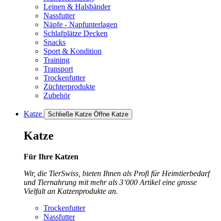
Leinen & Halsbänder
Nassfutter
Näpfe - Napfunterlagen
Schlafplätze Decken
Snacks
Sport & Kondition
Training
Transport
Trockenfutter
Züchterprodukte
Zubehör
Katze
Schließe Katze
Öffne Katze
Katze
Für Ihre Katzen
Wir, die TierSwiss, bieten Ihnen als Profi für Heimtierbedarf
und Tiernahrung mit mehr als 3’000 Artikel eine grosse
Vielfalt an Katzenprodukte an.
Trockenfutter
Nassfutter