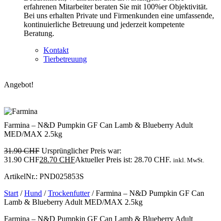
erfahrenen Mitarbeiter beraten Sie mit 100%er Objektivität.
Bei uns erhalten Private und Firmenkunden eine umfassende,
kontinuierliche Betreuung und jederzeit kompetente
Beratung.
Kontakt
Tierbetreuung
Angebot!
Farmina – N&D Pumpkin GF Can Lamb & Blueberry Adult
MED/MAX 2.5kg
31.90
CHF
Ursprünglicher Preis war:
31.90 CHF
28.70
CHF
Aktueller Preis ist: 28.70 CHF.
inkl. MwSt.
ArtikelNr.: PND025853S
Start
/
Hund
/
Trockenfutter
/ Farmina – N&D Pumpkin GF Can
Lamb & Blueberry Adult MED/MAX 2.5kg
Farmina – N&D Pumpkin GF Can Lamb & Blueberry Adult