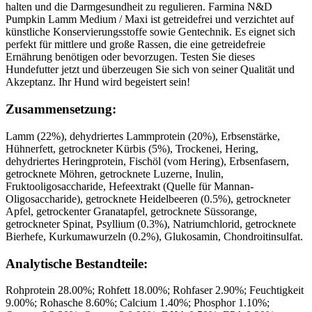
halten und die Darmgesundheit zu regulieren. Farmina N&D
Pumpkin Lamm Medium / Maxi ist getreidefrei und verzichtet auf
künstliche Konservierungsstoffe sowie Gentechnik. Es eignet sich
perfekt für mittlere und große Rassen, die eine getreidefreie
Ernährung benötigen oder bevorzugen. Testen Sie dieses
Hundefutter jetzt und überzeugen Sie sich von seiner Qualität und
Akzeptanz. Ihr Hund wird begeistert sein!
Zusammensetzung:
Lamm (22%), dehydriertes Lammprotein (20%), Erbsenstärke,
Hühnerfett, getrockneter Kürbis (5%), Trockenei, Hering,
dehydriertes Heringprotein, Fischöl (vom Hering), Erbsenfasern,
getrocknete Möhren, getrocknete Luzerne, Inulin,
Fruktooligosaccharide, Hefeextrakt (Quelle für Mannan-
Oligosaccharide), getrocknete Heidelbeeren (0.5%), getrockneter
Apfel, getrockenter Granatapfel, getrocknete Süssorange,
getrockneter Spinat, Psyllium (0.3%), Natriumchlorid, getrocknete
Bierhefe, Kurkumawurzeln (0.2%), Glukosamin, Chondroitinsulfat.
Analytische Bestandteile:
Rohprotein 28.00%; Rohfett 18.00%; Rohfaser 2.90%; Feuchtigkeit
9.00%; Rohasche 8.60%; Calcium 1.40%; Phosphor 1.10%;