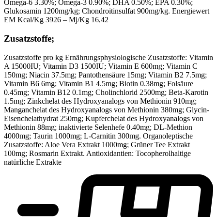
Omega-6 3.30%; Omega-3 0.90%; DHA 0.50%; EPA 0.30%;
Glukosamin 1200mg/kg; Chondroitinsulfat 900mg/kg. Energiewert
EM Kcal/Kg 3926 – Mj/Kg 16,42
Zusatzstoffe;
Zusatzstoffe pro kg Ernährungsphysiologische Zusatzstoffe: Vitamin
A 15000IU; Vitamin D3 1500IU; Vitamin E 600mg; Vitamin C
150mg; Niacin 37.5mg; Pantothensäure 15mg; Vitamin B2 7.5mg;
Vitamin B6 6mg; Vitamin B1 4.5mg; Biotin 0.38mg; Folsäure
0.45mg; Vitamin B12 0.1mg; Cholinchlorid 2500mg; Beta-Karotin
1.5mg; Zinkchelat des Hydroxyanalogs von Methionin 910mg;
Manganchelat des Hydroxyanalogs von Methionin 380mg; Glycin-
Eisenchelathydrat 250mg; Kupferchelat des Hydroxyanalogs von
Methionin 88mg; inaktivierte Selenhefe 0.40mg; DL-Methion
4000mg; Taurin 1000mg; L-Carnitin 300mg. Organoleptische
Zusatzstoffe: Aloe Vera Extrakt 1000mg; Grüner Tee Extrakt
100mg; Rosmarin Extrakt. Antioxidantien: Tocopherolhaltige
natürliche Extrakte