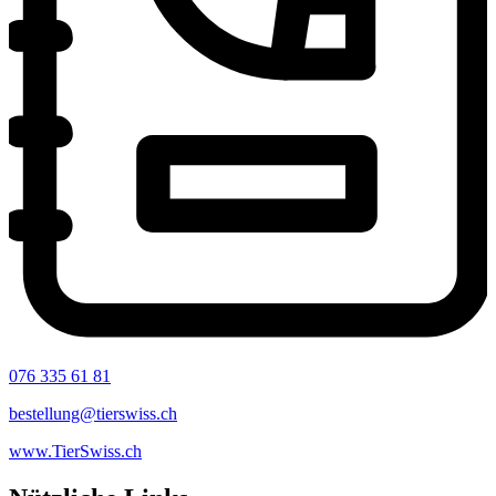
076 335 61 81
bestellung@tierswiss.ch
www.TierSwiss.ch