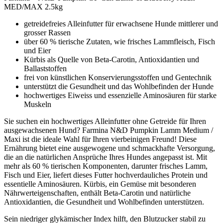
MED/MAX 2.5kg
getreidefreies Alleinfutter für erwachsene Hunde mittlerer und
grosser Rassen
über 60 % tierische Zutaten, wie frisches Lammfleisch, Fisch
und Eier
Kürbis als Quelle von Beta-Carotin, Antioxidantien und
Ballaststoffen
frei von künstlichen Konservierungsstoffen und Gentechnik
unterstützt die Gesundheit und das Wohlbefinden der Hunde
hochwertiges Eiweiss und essenzielle Aminosäuren für starke
Muskeln
Sie suchen ein hochwertiges Alleinfutter ohne Getreide für Ihren
ausgewachsenen Hund? Farmina N&D Pumpkin Lamm Medium /
Maxi ist die ideale Wahl für Ihren vierbeinigen Freund! Diese
Ernährung bietet eine ausgewogene und schmackhafte Versorgung,
die an die natürlichen Ansprüche Ihres Hundes angepasst ist. Mit
mehr als 60 % tierischen Komponenten, darunter frisches Lamm,
Fisch und Eier, liefert dieses Futter hochverdauliches Protein und
essentielle Aminosäuren. Kürbis, ein Gemüse mit besonderen
Nährwerteigenschaften, enthält Beta-Carotin und natürliche
Antioxidantien, die Gesundheit und Wohlbefinden unterstützen.
Sein niedriger glykämischer Index hilft, den Blutzucker stabil zu