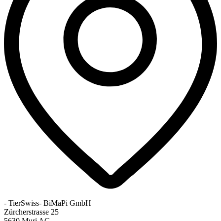
- TierSwiss- BiMaPi GmbH
Zürcherstrasse 25
5630 Muri AG