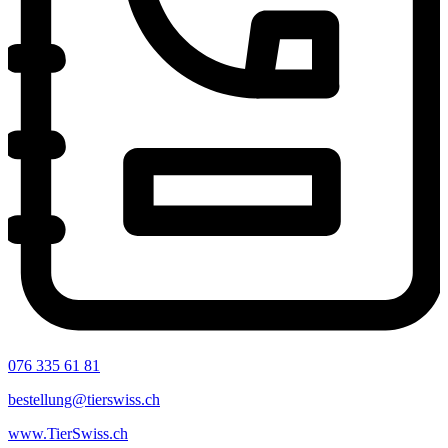
076 335 61 81
bestellung@tierswiss.ch
www.TierSwiss.ch