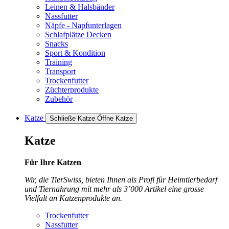
Leinen & Halsbänder
Nassfutter
Näpfe - Napfunterlagen
Schlafplätze Decken
Snacks
Sport & Kondition
Training
Transport
Trockenfutter
Züchterprodukte
Zubehör
Katze
Schließe Katze
Öffne Katze
Katze
Für Ihre Katzen
Wir, die TierSwiss, bieten Ihnen als Profi für Heimtierbedarf
und Tiernahrung mit mehr als 3’000 Artikel eine grosse
Vielfalt an Katzenprodukte an.
Trockenfutter
Nassfutter