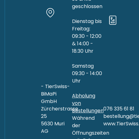
geschlossen
Dienstag bis
Freitag:
09:30 - 12:00
& 14:00 -
18:30 Uhr
Samstag
09:30 - 14:00
Uhr
- TierSwiss-
BiMaPi
Abholung
GmbH
von
Zürcherstrasse
076 335 61 81
Bestellungen
25
bestellung@tie
Während
5630 Muri
www.TierSwiss
der
AG
Öffnungszeiten