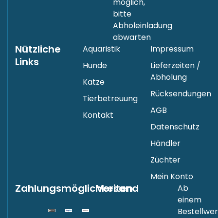
möglich,
bitte
Abholeinladung
abwarten
Nützliche
Aquaristik
Impressum
Links
Hunde
Lieferzeiten /
Abholung
Katze
Rücksendungen
Tierbetreuung
AGB
Kontakt
Datenschutz
Händler
Züchter
Mein Konto
Zahlungsmöglichkeiten
Versand
Ab
einem
Bestellwer