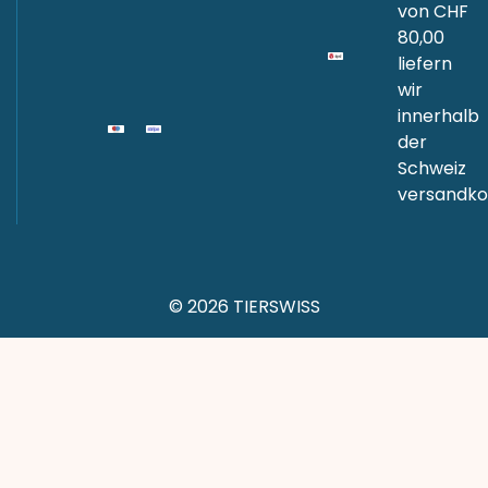
von CHF
80,00
liefern
wir
innerhalb
der
Schweiz
versandkos
© 2026 TIERSWISS